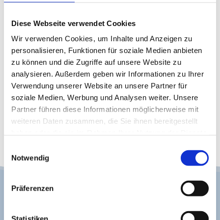
Eisdrucksicher durch 40% Glasfaseranteil
Langlebig über Jahrzehnte
Diese Webseite verwendet Cookies
Chlor-/Aktivwasserstoff- und UV-
Wir verwenden Cookies, um Inhalte und Anzeigen zu
beständig
personalisieren, Funktionen für soziale Medien anbieten
zu können und die Zugriffe auf unsere Website zu
Inkl. Montage aller gelieferten Anbauteile
analysieren. Außerdem geben wir Informationen zu Ihrer
Verwendung unserer Website an unsere Partner für
soziale Medien, Werbung und Analysen weiter. Unsere
Partner führen diese Informationen möglicherweise mit
weiteren Daten zusammen, die Sie ihnen bereitgestellt
haben oder die sie im Rahmen Ihrer Nutzung der Dienste
gesammelt haben.
Einwilligungsauswahl
Notwendig
Präferenzen
Überzeugt?
Statistiken